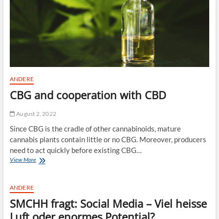
i
n
e
n
g
u
t
e
n
ANDERE
B
CBG and cooperation with CBD
l
o
g
August 2, 2022
b
Since CBG is the cradle of other cannabinoids, mature
e
i
cannabis plants contain little or no CBG. Moreover, producers
t
need to act quickly before existing CBG…
r
View More
C
a
B
g
G
g
a
ANDERE
e
n
s
SMCHH fragt: Social Media – Viel heisse
d
c
c
Luft oder enormes Potential?
h