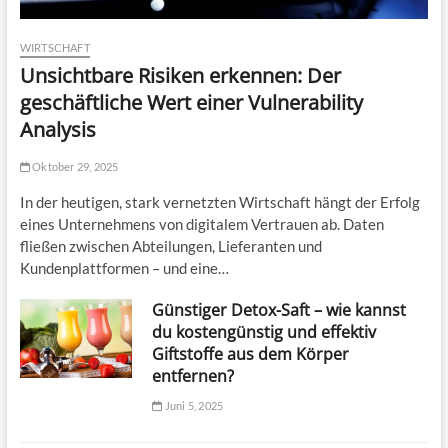
o
r
m
WIRTSCHAFT
e
Unsichtbare Risiken erkennen: Der
s
P
geschäftliche Wert einer Vulnerability
o
Analysis
t
e
Oktober 29, 2025
n
t
In der heutigen, stark vernetzten Wirtschaft hängt der Erfolg
i
a
eines Unternehmens von digitalem Vertrauen ab. Daten
l
fließen zwischen Abteilungen, Lieferanten und
?
Kundenplattformen – und eine…
Günstiger Detox-Saft – wie kannst
du kostengünstig und effektiv
Giftstoffe aus dem Körper
entfernen?
Juni 5, 2025