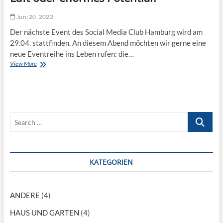
o
r
o
i
Juni 20, 2022
p
e
e
Der nächste Event des Social Media Club Hamburg wird am
b
r
29.04. stattfinden. An diesem Abend möchten wir gerne eine
e
a
n
neue Eventreihe ins Leben rufen: die…
t
u
View More
S
i
n
M
o
d
C
n
n
H
w
i
H
i
e
f
t
m
S
r
h
a
a
C
e
n
g
B
a
d
t
D
r
w
:
i
c
KATEGORIEN
S
l
o
h
l
c
…
i
i
ANDERE
(4)
h
a
n
l
HAUS UND GARTEN
(4)
l
M
e