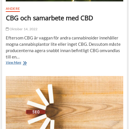
ANDERE
CBG och samarbete med CBD
Oktober 14, 2022
Eftersom CBG är vaggan för andra cannabinoider innehåller
mogna cannabisplantor lite eller inget CBG. Dessutom måste
producenterna agera snabbt innan befintligt CBG omvandlas
till en…
View More
C
B
G
o
c
h
s
a
m
a
r
b
e