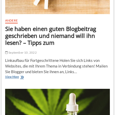
t
e
m
e
d
ANDERE
C
Sie haben einen guten Blogbeitrag
B
D
geschrieben und niemand will ihn
lesen? – Tipps zum
September 10, 2022
Linkaufbau für Fortgeschrittene Holen Sie sich Links von
Websites, die mit Ihrem Thema in Verbindung stehen! Mailen
Sie Blogger und bieten Sie ihnen an, Links…
View More
S
i
e
h
a
b
e
n
e