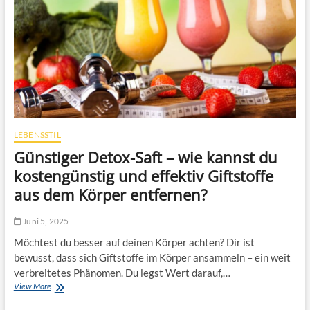
b
a
r
e
R
i
s
i
k
e
n
LEBENSSTIL
e
Günstiger Detox-Saft – wie kannst du
r
k
kostengünstig und effektiv Giftstoffe
e
aus dem Körper entfernen?
n
n
e
Juni 5, 2025
n
Möchtest du besser auf deinen Körper achten? Dir ist
:
D
bewusst, dass sich Giftstoffe im Körper ansammeln – ein weit
e
verbreitetes Phänomen. Du legst Wert darauf,…
r
View More
G
g
ü
e