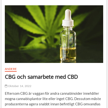
l
l
i
c
h
e
i
n
W
a
s
c
h
b
e
c
ANDERE
k
CBG och samarbete med CBD
e
n
a
Oktober 14, 2022
u
Eftersom CBG är vaggan för andra cannabinoider innehåller
s
G
mogna cannabisplantor lite eller inget CBG. Dessutom måste
r
producenterna agera snabbt innan befintligt CBG omvandlas
a