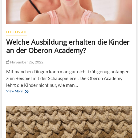
o
e
f
s
ü
s
r
d
e
a
i
n
LEBENSSTIL
n
k
Welche Ausbildung erhalten die Kinder
e
d
L
e
an der Oberon Academy?
e
m
i
E
November 26, 2022
n
i
w
n
Mit manchen Dingen kann man gar nicht früh genug anfangen,
a
g
zum Beispiel mit der Schauspielerei. Die Oberon Academy
n
a
lehrt die Kinder nicht nur, wie man…
d
n
View More
W
m
g
e
a
s
l
c
t
c
h
ü
h
t
r
e
!
v
A
o
u
r
s
h