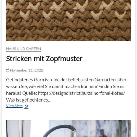
b
a
i
n
l
g
d
u
n
g
e
r
HAUS UND GARTEN
h
Stricken mit Zopfmuster
a
l
t
November 11, 2022
e
Geflochtenes Garn ist eine der beliebtesten Garnarten, aber
n
d
wissen Sie, wie viel Sie damit machen können? Finden Sie es
i
heraus! Quelle: https://designdistrict.hu/zsinorfonal-kotes/
e
Was ist geflochtenes…
K
View More
S
i
t
n
r
d
i
e
c
r
k
a