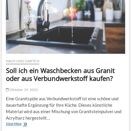
e
n
n
d
m
e
i
r
t
O
Z
b
o
e
p
r
f
o
m
n
u
A
s
HAUS UND GARTEN
c
t
a
Soll ich ein Waschbecken aus Granit
e
d
r
oder aus Verbundwerkstoff kaufen?
e
m
y
Oktober 19, 2022
?
Eine Granitspüle aus Verbundwerkstoff ist eine schöne und
dauerhafte Ergänzung für Ihre Küche. Dieses künstliche
Material wird aus einer Mischung von Granitsteinpulver und
Acrylharz hergestellt…
View More
S
o