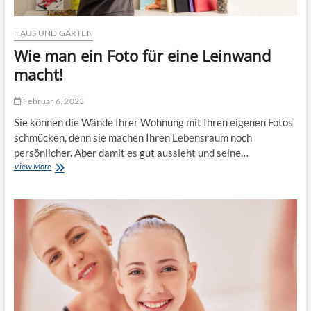
m
i
e
n
-
HAUS UND GARTEN
e
C
W
Wie man ein Foto für eine Leinwand
h
o
a
macht!
h
n
n
g
u
Februar 6, 2023
e
n
r
Sie können die Wände Ihrer Wohnung mit Ihren eigenen Fotos
g
:
e
schmücken, denn sie machen Ihren Lebensraum noch
C
n
persönlicher. Aber damit es gut aussieht und seine…
h
?
View More
W
i
i
l
e
l
m
e
a
n
n
o
e
h
i
n
n
e
F
S
o
t
t
r