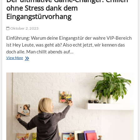
e
t
r
ohne Stress dank dem
n
1
E
t
Eingangstürvorhang
0
r
f
0
i
e
0
n
Oktober 2, 2023
r
k
n
n
Einführung: Warum deine Eingangstür der wahre VIP-Bereich
g
e
e
e
r
ist Hey Leute, was geht ab? Also echt jetzt, wir kennen das
n
i
u
doch alle. Man chillt abends auf…
?
n
n
View More
D
e
g
e
g
e
r
u
n
u
t
s
l
e
c
t
W
h
i
a
a
m
h
f
a
l
f
t
f
e
i
ü
n
v
r
e
k
G
l
a
e