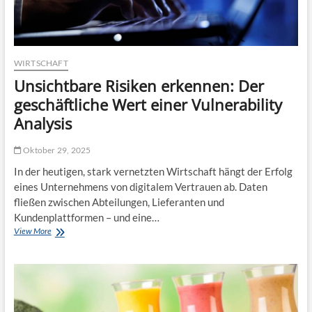
WIRTSCHAFT
Unsichtbare Risiken erkennen: Der
geschäftliche Wert einer Vulnerability
Analysis
Oktober 29, 2025
In der heutigen, stark vernetzten Wirtschaft hängt der Erfolg
eines Unternehmens von digitalem Vertrauen ab. Daten
fließen zwischen Abteilungen, Lieferanten und
Kundenplattformen – und eine…
View More
U
n
s
i
c
h
t